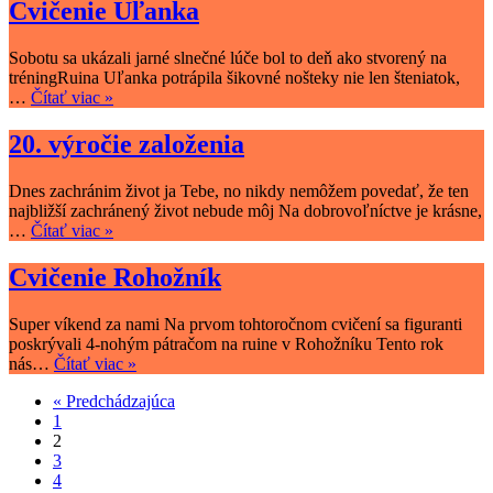
požiaru
Cvičenie Uľanka
Sobotu sa ukázali jarné slnečné lúče bol to deň ako stvorený na
tréningRuina Uľanka potrápila šikovné nošteky nie len šteniatok,
Cvičenie
…
Čítať viac »
Uľanka
20. výročie založenia
Dnes zachránim život ja Tebe, no nikdy nemôžem povedať, že ten
najbližší zachránený život nebude môj Na dobrovoľníctve je krásne,
20.
…
Čítať viac »
výročie
založenia
Cvičenie Rohožník
Super víkend za nami Na prvom tohtoročnom cvičení sa figuranti
poskrývali 4-nohým pátračom na ruine v Rohožníku Tento rok
Cvičenie
nás…
Čítať viac »
Rohožník
« Predchádzajúca
1
2
3
4