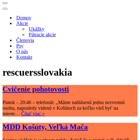
Menu
navigácie
Menu
navigácie
Domov
Akcie
Ukážky
Pátracie akcie
Členovia
Psy
O nás
Kontakt
rescuersslovakia
Cvičenie pohotovosti
Piatok – 20:46 – telefonát: ,,Máme nahlásenú jednu nezvestnú
osobu, naposledy videnú v Košútoch za koľko vieš byť na
Cvičenie
mieste…
Čítať viac »
pohotovosti
MDD Košúty, Veľká Mača