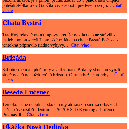
Sezóna ukážok je v plnom prúde. Zatiaľ čo v piatok naši chlpáči
potešili škôlkarov v Gabčíkove, v sobotu predviedli svoju…
Čítať
MDD
viac »
Košúty,
Veľká
Chata Bystrá
Mača
Tradičný relaxačno-tréningový predĺžený víkend sme strávili v
malebnom prostredí Liptovského Jána na chate Bystrá Počasie si
Chata
tentokrát pripravilo riadne výkyvy.…
Čítať viac »
Bystrá
Brigáda
Sobotu sme mali plné ruky a labky práce Bola by škoda nevyužiť
slnečný deň na každoročnú brigádu. Okrem bežnej údržby…
Čítať
Brigáda
viac »
Beseda Lučenec
Tentokrát sme neboli na školení my ale snažili sme sa odovzdať
naše skúsenosti študentom na SOŠ HSaD Kynológia Lučenec
Beseda
Prednášali…
Čítať viac »
Lučenec
Ukážka Nová Dedinka