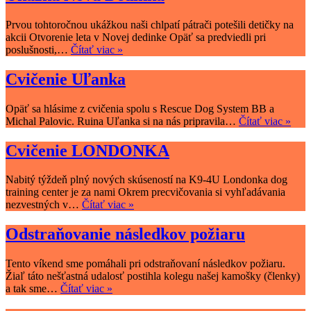
Prvou tohtoročnou ukážkou naši chlpatí pátrači potešili detičky na
akcii Otvorenie leta v Novej dedinke Opäť sa predviedli pri
Ukážka
poslušnosti,…
Čítať viac »
Nová
Dedinka
Cvičenie Uľanka
Opäť sa hlásime z cvičenia spolu s Rescue Dog System BB a
Cvič
Michal Palovic. Ruina Uľanka si na nás pripravila…
Čítať viac »
Uľa
Cvičenie LONDONKA
Nabitý týždeň plný nových skúseností na K9-4U Londonka dog
training center je za nami Okrem precvičovania si vyhľadávania
Cvičenie
nezvestných v…
Čítať viac »
LONDONKA
Odstraňovanie následkov požiaru
Tento víkend sme pomáhali pri odstraňovaní následkov požiaru.
Žiaľ táto nešťastná udalosť postihla kolegu našej kamošky (členky)
Odstraňovanie
a tak sme…
Čítať viac »
následkov