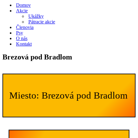
navigácie
Domov
Akcie
Ukážky
Pátracie akcie
Členovia
Psy
O nás
Kontakt
Brezová pod Bradlom
Miesto: Brezová pod Bradlom