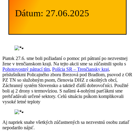
Dátum: 27.06.2025
Piatok 27.6. sme boli požiadaní o pomoc pri pátraní po nezvestnej
žene v trenčianskom kraji. Na tejto akcii sme sa zúčastnili spolu s
Pohotovostný pátrací tím
,
Polícia SR – Trenčiansky kraj
,
príslušníkmi Policajného zboru Brezová pod Bradlom, psovod z OR
PZ TN so služobným psom, členovia DHZ z okolitých obcí,
Záchranný systém Slovensko a taktiež ďalší dobrovoľníci. Použité
boli aj 2 drony s termovíziou. S našimi 4-nohými parťákmi sme
prehľadávali určené sektory. Celú situáciu psíkom komplikovali
vysoké letné teploty
Aj napriek snahe všetkých zúčastnených sa nezvestnú osobu zatiaľ
nepodarilo nájsť.