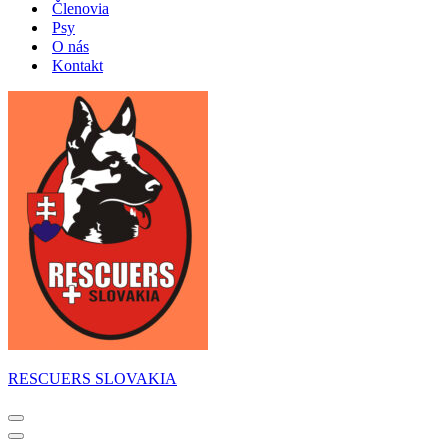
Členovia
Psy
O nás
Kontakt
RESCUERS SLOVAKIA
Menu
navigácie
Menu