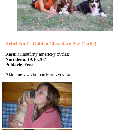
Rebel Soul´s Golden Chocolate Bar (Catie)
Rasa
: Miniatúrny americký ovčiak
Narodená
: 19.10.2021
Pohlavie
: Fena
Aktuálne v záchranárskom výcviku