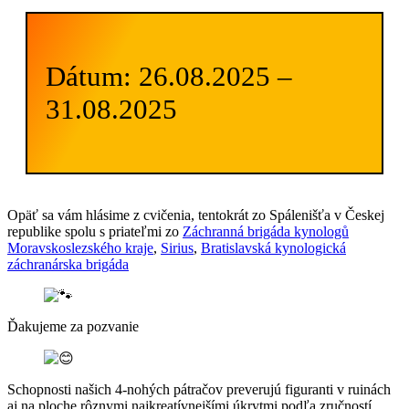
Dátum: 26.08.2025 –
31.08.2025
Opäť sa vám hlásime z cvičenia, tentokrát zo Spálenišťa v Českej
republike spolu s priateľmi zo
Záchranná brigáda kynologů
Moravskoslezského kraje
,
Sirius
,
Bratislavská kynologická
záchranárska brigáda
Ďakujeme za pozvanie
Schopnosti našich 4-nohých pátračov preverujú figuranti v ruinách
aj na ploche rôznymi najkreatívnejšími úkrytmi podľa zručností