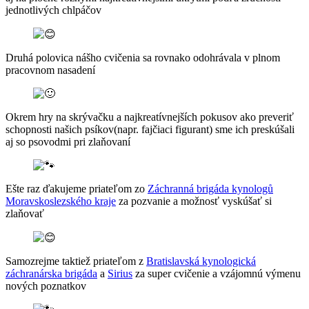
jednotlivých chlpáčov
Druhá polovica nášho cvičenia sa rovnako odohrávala v plnom
pracovnom nasadení
Okrem hry na skrývačku a najkreatívnejších pokusov ako preveriť
schopnosti našich
psíkov(napr. fajčiaci figurant) sme ich preskúšali
aj so psovodmi pri zlaňovaní
Ešte raz ďakujeme priateľom zo
Záchranná brigáda kynologů
Moravskoslezského kraje
za pozvanie a možnosť vyskúšať si
zlaňovať
Samozrejme taktiež priateľom z
Bratislavská kynologická
záchranárska brigáda
a
Sirius
za super cvičenie a vzájomnú výmenu
nových poznatkov