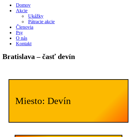
navigácie
Domov
Akcie
Ukážky
Pátracie akcie
Členovia
Psy
O nás
Kontakt
Bratislava – časť devín
Miesto: Devín