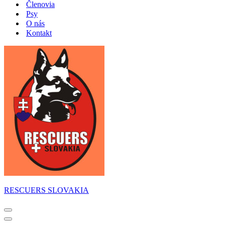
Členovia
Psy
O nás
Kontakt
RESCUERS SLOVAKIA
Menu
navigácie
Menu