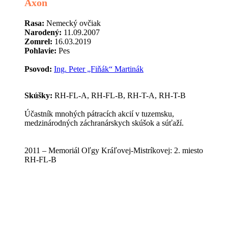
Axon
Rasa:
Nemecký ovčiak
Narodený:
11.09.2007
Zomrel:
16.03.2019
Pohlavie:
Pes
Psovod:
Ing. Peter „Fiňák“ Martinák
Skúšky:
RH-FL-A, RH-FL-B, RH-T-A, RH-T-B
Účastník mnohých pátracích akcií v tuzemsku,
medzinárodných záchranárskych skúšok a súťaží.
2011 – Memoriál Oľgy Kráľovej-Mistríkovej: 2. miesto
RH-FL-B