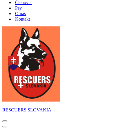
Členovia
Psy
O nás
Kontakt
RESCUERS SLOVAKIA
Menu
navigácie
Menu