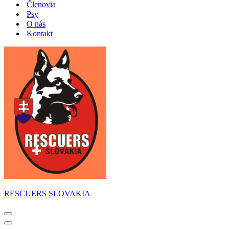
Členovia
Psy
O nás
Kontakt
RESCUERS SLOVAKIA
Menu
navigácie
Menu