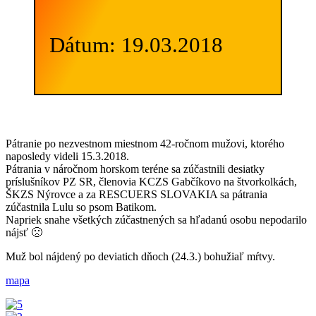
Dátum: 19.03.2018
Pátranie po nezvestnom miestnom 42-ročnom mužovi, ktorého
naposledy videli 15.3.2018.
Pátrania v náročnom horskom teréne sa zúčastnili desiatky
príslušníkov PZ SR, členovia KCZS Gabčíkovo na štvorkolkách,
ŠKZS Nýrovce a za RESCUERS SLOVAKIA sa pátrania
zúčastnila Lulu so psom Batikom.
Napriek snahe všetkých zúčastnených sa hľadanú osobu nepodarilo
nájsť 🙁
Muž bol nájdený po deviatich dňoch (24.3.) bohužiaľ mŕtvy.
mapa