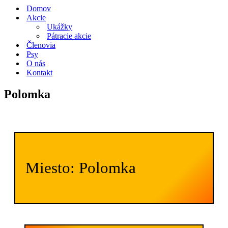
navigácie
Domov
Akcie
Ukážky
Pátracie akcie
Členovia
Psy
O nás
Kontakt
Polomka
Miesto: Polomka