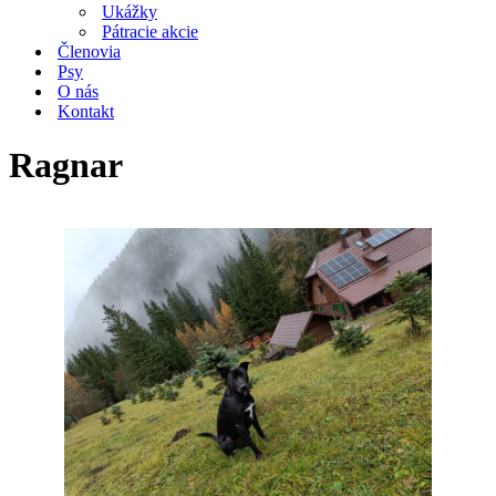
Ukážky
Pátracie akcie
Členovia
Psy
O nás
Kontakt
Ragnar