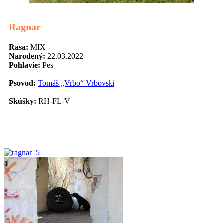
Ragnar
Rasa:
MIX
Narodený:
22.03.2022
Pohlavie:
Pes
Psovod:
Tomáš „Vrbo“ Vrbovski
Skúšky:
RH-FL-V