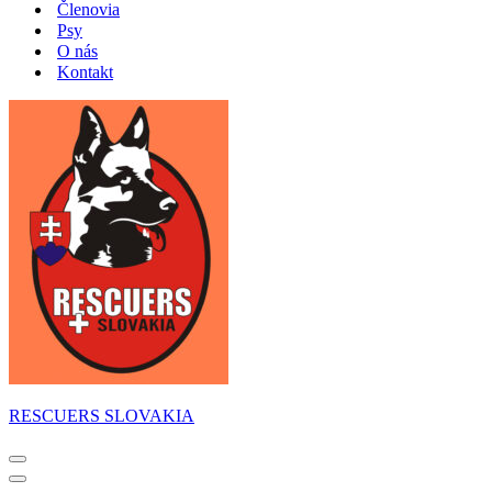
Členovia
Psy
O nás
Kontakt
RESCUERS SLOVAKIA
Menu
navigácie
Menu