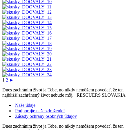
1
2
►
Dnes zachránim život ja Tebe, no nikdy nemôžem povedať, že ten
najbližší zachránený život nebude môj. | RESCUERS SLOVAKIA
Naše údaje
Podporujte naše združenie!
Zásady ochrany osobných údajov
Dnes zachránim život ja Tebe, no nikdy nemôžem povedať, že ten