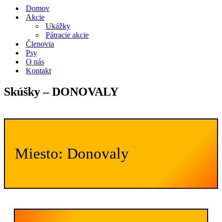
navigácie
Domov
Akcie
Ukážky
Pátracie akcie
Členovia
Psy
O nás
Kontakt
Skúšky – DONOVALY
Miesto: Donovaly